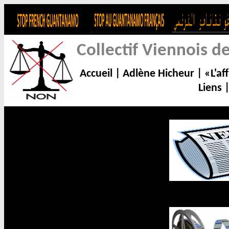
Collectif Viennois d
Accueil
|
Adlène Hicheur
|
«L'af
Liens