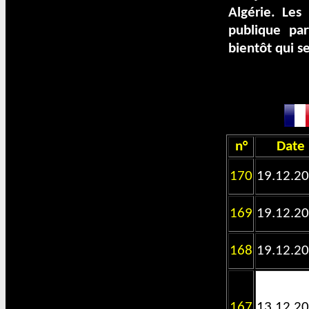
Algérie. Les
publique pa
bientôt qui se
n°
Date
170
19.12.2
169
19.12.2
168
19.12.2
167
13.12.2