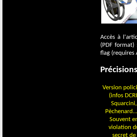
Accès à l'art
(PDF format) :
flag (requires
Précision
Version polic
(infos DCRI
Squarcini,
Pèchenard...
Souvent e
violation d
secret de