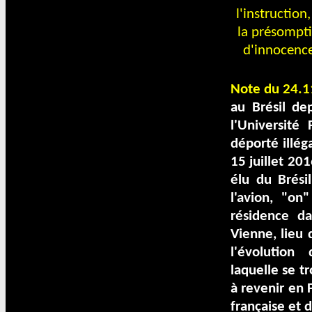
l'instruction
la présompt
d'innocence
Note du 24.1
au Brésil de
l'Université
déporté illég
15 juillet 2
élu du Brési
l'avion, "on"
résidence da
Vienne, lieu 
l'évolution
laquelle se t
à revenir en 
française et 